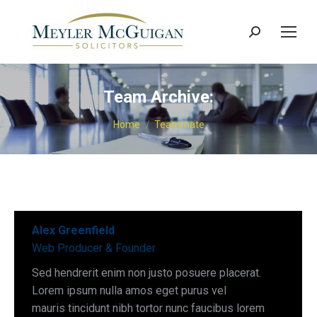
Search:
Team Archive:
You are here:
Home
Teammate
Alex Greenfield
Web Producer & Founder
Sed hendrerit enim non justo posuere placerat.
Lorem ipsum nulla amos eget purus vel
mauris tincidunt nibh tortor nunc faucibus lorem