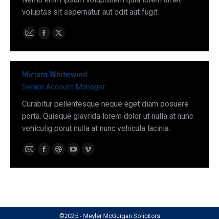
voluptas sit aspernatur aut odit aut fugit.
E-
Facebook
X
mail
Miriam Whitewind
Senior Account Manager
Curabitur pellentesque neque eget diam posuere
porta. Quisque glavrida lorem dolor ut nulla at nunc
vehiculig porut nulla at nunc vehicula lacinia.
E-
Facebook
Dribbble
YouTube
Vimeo
mail
©2025 - Meyler McGuigan Solicitors