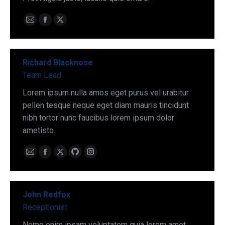
E-
Facebook
X
mail
Richard Blacknose
Team Lead
Lorem ipsum nulla amos eget purus vel urabitur
pellen tesque neque eget diam mauris tincidunt
nibh tortor nunc faucibus lorem ipsum dolor
ametisto.
E-
Facebook
X
Github
Instagram
mail
John Redfox
Receptionist
Nemo enim ipsam voluptatem quia lorem amet