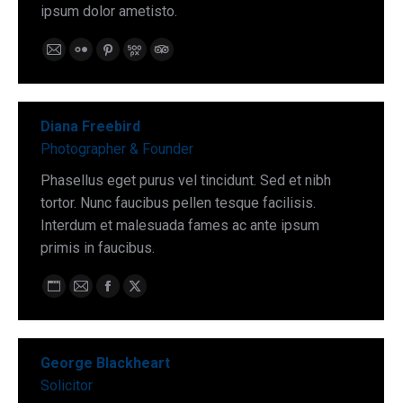
ipsum dolor ametisto.
E-
Flickr
Pinterest
500px
TripAdvisor
mail
Diana Freebird
Photographer & Founder
Phasellus eget purus vel tincidunt. Sed et nibh
tortor. Nunc faucibus pellen tesque facilisis.
Interdum et malesuada fames ac ante ipsum
primis in faucibus.
Personal
E-
Facebook
X
blog
mail
/
George Blackheart
website
Solicitor