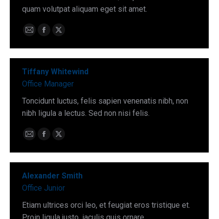
quam volutpat aliquam eget sit amet.
E-
Facebook
X
mail
Tiffany Whitewind
Office Manager
Toncidunt luctus, felis sapien venenatis nibh, non
nibh ligula a lectus. Sed non nisi felis.
E-
Facebook
X
mail
Alexander Smith
Office Junior
Etiam ultrices orci leo, et feugiat eros tristique et.
Proin ligula justo, iaculis quis ornare.