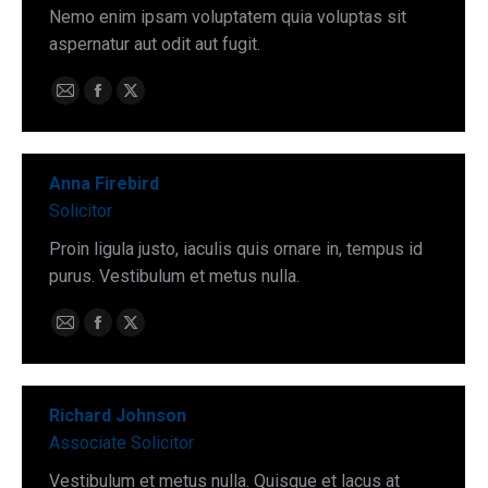
Nemo enim ipsam voluptatem quia voluptas sit
aspernatur aut odit aut fugit.
E-
Facebook
X
mail
Anna Firebird
Solicitor
Proin ligula justo, iaculis quis ornare in, tempus id
purus. Vestibulum et metus nulla.
E-
Facebook
X
mail
Richard Johnson
Associate Solicitor
Vestibulum et metus nulla. Quisque et lacus at